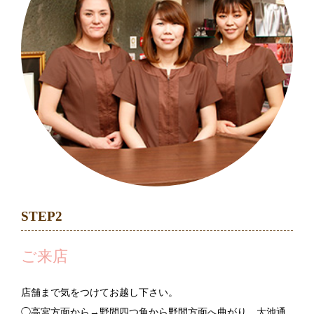
STEP2
ご来店
店舗まで気をつけてお越し下さい。
◯高宮方面から→野間四つ角から野間方面へ曲がり、大池通