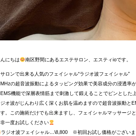
こんにちは
南区野間にあるエステサロン、エスティioです。
当サロンで出来る人気のフェイシャル“ラジオ波フェイシャル”
１MHzの超音波振動によるタッピング効果で美容成分の浸透率
にEMS機能で深層表情筋まで刺激して鍛えることでピンとした
ラジオ波がじんわり広く深くお肌を温めますので超音波振動とE
ます。この施術だけでも出来ますし、フェイシャルマッサージ
是非一度お試しください
ラジオ波フェイシャル…\8,800 ※初回お試し価格がござ