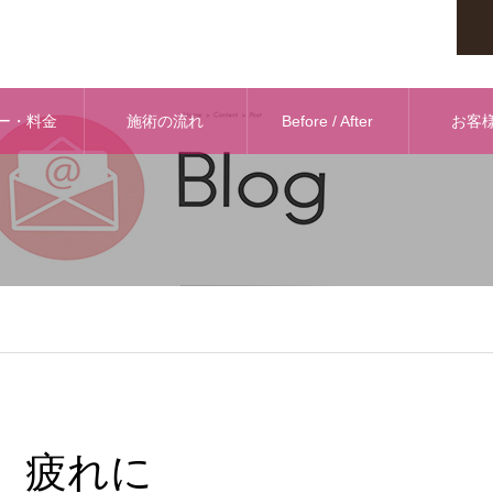
ー・料金
施術の流れ
Before / After
お客
疲れに