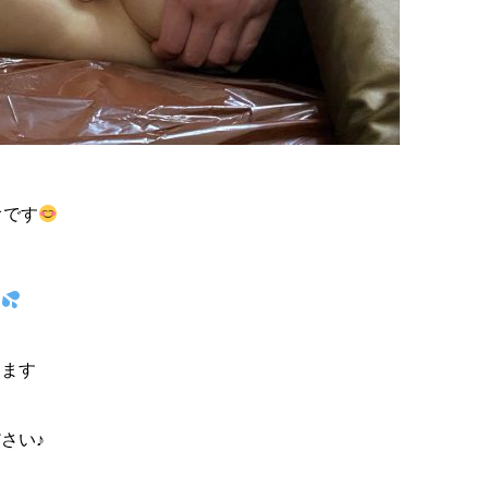
オです
す
ります
さい♪