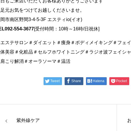
本日もご来店いただくお客様ありがとうございます
お足元お気をつけてお越しくださいませ。
岡市南区野間3-4-5-3F エスティio(イオ)
EL092-554-3677
[受付時間：10時～16時/日祝休]
＃エステサロン＃ダイエット＃痩身＃ボディメイキング＃フェ
抗体美容＃化粧品＃セルフホワイトニング＃ラジオ波フェイシ
＃肩こり解消＃オーラソーマ＃温活
Tweet
Share
Hatena
Pocket
紫外線ケア