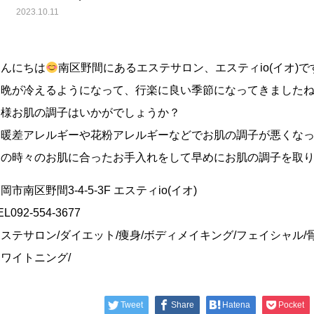
2023.10.11
こんにちは
南区野間にあるエステサロン、エスティio(イオ)で
朝晩が冷えるようになって、行楽に良い季節になってきました
皆様お肌の調子はいかがでしょうか？
寒暖差アレルギーや花粉アレルギーなどでお肌の調子が悪くな
その時々のお肌に合ったお手入れをして早めにお肌の調子を取
岡市南区野間3-4-5-3F エスティio(イオ)
EL092-554-3677
ステサロン/ダイエット/痩身/ボディメイキング/フェイシャル/骨
ワイトニング/
Tweet
Share
Hatena
Pocket