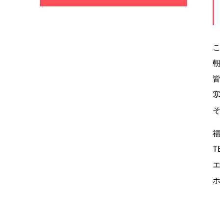
福
T
エ
ホ