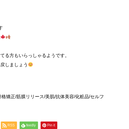
す
ね
ってる方もいらっしゃるようです。
り戻しましょう
格矯正/筋膜リリース/美肌/抗体美容/化粧品/セルフ
RSS
feedly
Pin it