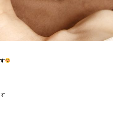
です
？
ます