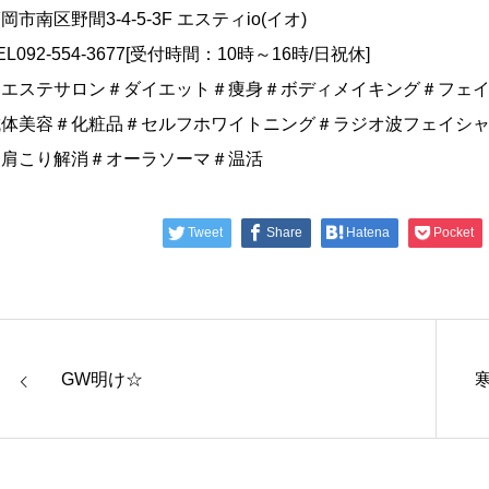
岡市南区野間3-4-5-3F エスティio(イオ)
EL092-554-3677[受付時間：10時～16時/日祝休]
＃エステサロン＃ダイエット＃痩身＃ボディメイキング＃フェ
抗体美容＃化粧品＃セルフホワイトニング＃ラジオ波フェイシ
＃肩こり解消＃オーラソーマ＃温活
Tweet
Share
Hatena
Pocket
GW明け☆