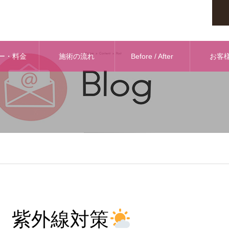
ー・料金
施術の流れ
Before / After
お客
紫外線対策