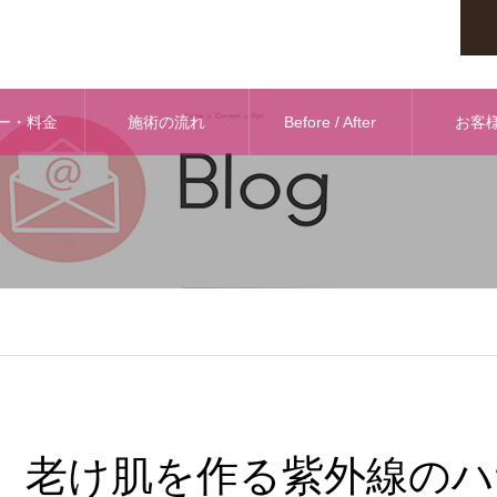
ー・料金
施術の流れ
Before / After
お客
老け肌を作る紫外線のハ