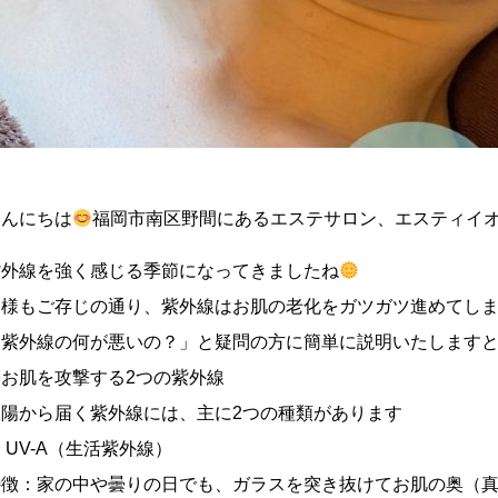
こんにちは
福岡市南区野間にあるエステサロン、エスティイ
紫外線を強く感じる季節になってきましたね
皆様もご存じの通り、紫外線はお肌の老化をガツガツ進めてし
「紫外線の何が悪いの？」と疑問の方に簡単に説明いたします
〇お肌を攻撃する2つの紫外線
太陽から届く紫外線には、主に2つの種類があります
 UV-A（生活紫外線）
特徴：家の中や曇りの日でも、ガラスを突き抜けてお肌の奥（