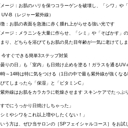
ダメージ：お肌のハリを保つコラーゲンを破壊し、「シワ」や
 UV-B（レジャー紫外線）
特徴：お肌の表面を急激に赤く腫れ上がらせる強い光です
ダメージ：メラニンを大量に作らせ、「シミ」や「そばかす」
つまり、どちらを浴びてもお肌の見た目年齢が一気に老けてし
 今すぐできる簡単3ステップ対策
「曇りの日」も「室内」も日焼け止めを塗る！ガラスを通るUV
10時～14時は特に気をつける（1日の中で最も紫外線が強くな
浴びてしまったら「保湿」と「ビタミンC」
（紫外線はお肌をカラカラに乾燥させます スキンケアでたっぷ
「すでにうっかり日焼けしちゃった」
「シミやシワをこれ以上増やしたくない！」
という方は、ぜひ当サロンの［SPフェイシャルコース］をお試