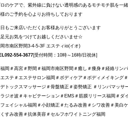
プロのケアで、紫外線に負けない透明感のあるモチモチ肌を一
皆様のご予約を心よりお待ちしております
本日もご来店いただくお客様ありがとうございます
お足元お気をつけてお越しくださいませ☆
岡市南区野間3-4-5-3F エスティio(イオ)
EL092-554-3677
[受付時間：10時～16時/日祝休]
＃福岡＃高宮＃野間＃福岡市南区野間＃癒し＃痩身＃経絡リン
＃エステ＃エステサロン福岡＃ボディケア＃ボディメイキング
＃デトックスマッサージ＃骨盤矯正＃姿勢矯正 ＃リンパマッサ
＃ラジオ波＃キャビテーション＃EMS＃筋膜リリース福岡＃ダ
＃フェイシャル福岡＃小顔矯正＃たるみ改善＃シワ改善＃美白
＃くすみ改善＃抗体美容＃セルフホワイトニング福岡