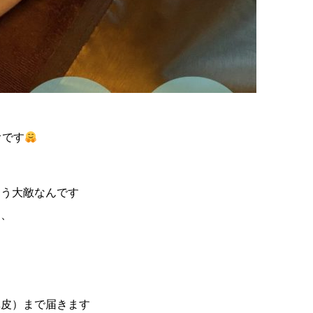
オです
まう大敵なんです
と、
真皮）まで届きます