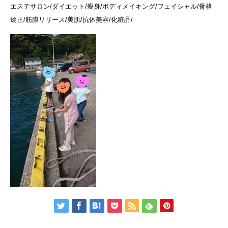
エステサロン/ダイエット/痩身/ボディメイキング/フェイシャル/骨格
矯正/筋膜リリース/美肌/抗体美容/化粧品/