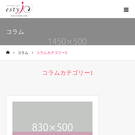
コラム
コラム
コラムカテゴリー1
ホーム
コラムカテゴリー1